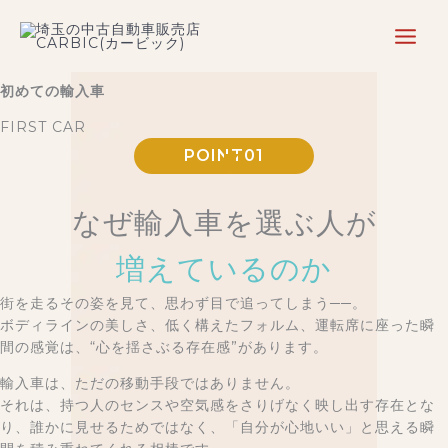
内
容
を
ス
初めての輸入車
キ
ッ
FIRST CAR
プ
POINT01
なぜ輸入車を選ぶ人が
増えているのか
街を走るその姿を見て、思わず目で追ってしまう──。
ボディラインの美しさ、低く構えたフォルム、運転席に座った瞬
間の感覚は、“心を揺さぶる存在感”があります。
輸入車は、ただの移動手段ではありません。
それは、持つ人のセンスや空気感をさりげなく映し出す存在とな
り、誰かに見せるためではなく、「自分が心地いい」と思える瞬