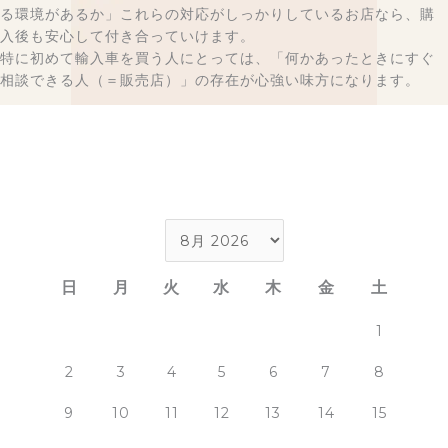
る環境があるか」これらの対応がしっかりしているお店なら、購
入後も安心して付き合っていけます。
特に初めて輸入車を買う人にとっては、「何かあったときにすぐ
相談できる人（＝販売店）」の存在が心強い味方になります。
日
月
火
水
木
金
土
1
2
3
4
5
6
7
8
9
10
11
12
13
14
15