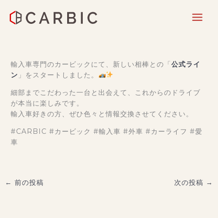
内
容
輸入車専門のカービックにて、新しい相棒との「
公式ライ
を
ン
」をスタートしました。
ス
細部までこだわった一台と出会えて、これからのドライブ
キ
が本当に楽しみです。
ッ
輸入車好きの方、ぜひ色々と情報交換させてください。
プ
#CARBIC #カービック #輸入車 #外車 #カーライフ #愛
車
←
前の投稿
次の投稿
→